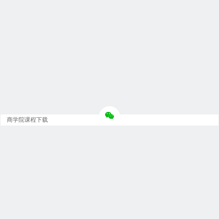
商学院课程下载
Copyright © 大神团 - 广州金璞玉贸易有限公司 版权所有.