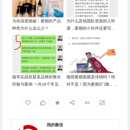
为你深度揭秘：蜜都的产品
为什么其他团队里面的人听
种类为什么这么少？
课，蜜都的小伙伴还要写这
么大的感悟。 因为这就是在
为成交做准备
猫哥实战答疑某品牌的整合
微商蜜都面膜是传销吗？绝
经验与案例 一共16个常见问
对不是！因为蜜都0门槛，每
题
月只按业绩计算奖金
我的微信