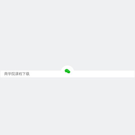
商学院课程下载
Copyright © 大神团 - 广州金璞玉贸易有限公司 版权所有.