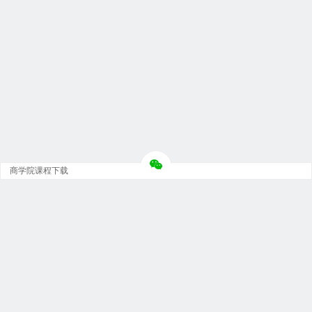
商学院课程下载
Copyright © 大神团 - 广州金璞玉贸易有限公司 版权所有.