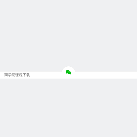
商学院课程下载
Copyright © 大神团 - 广州金璞玉贸易有限公司 版权所有.