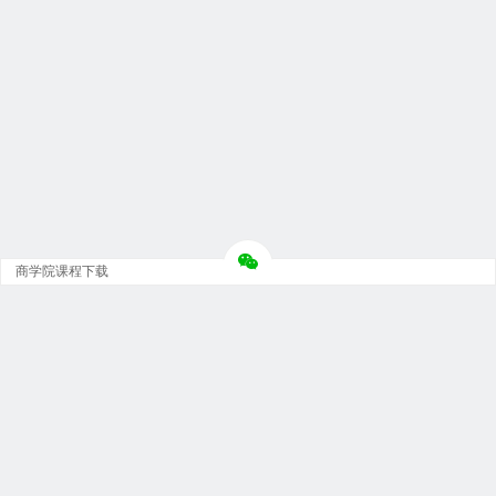
商学院课程下载
Copyright © 大神团 - 广州金璞玉贸易有限公司 版权所有.