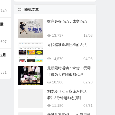
随机文章
,740
微商必备心态：​成交心态
流量
13,737
12/08
,607
寻找精准鱼塘社群的方法
12月
14,570
04/08
最新限时活动：拿货99元即
,531
可成为大神团蜜都代理
18,988
02/23
刘嘉玲《女人应该怎样活
着》3分钟超励志演讲
11,180
08/31
无赠品不营销——如何用超