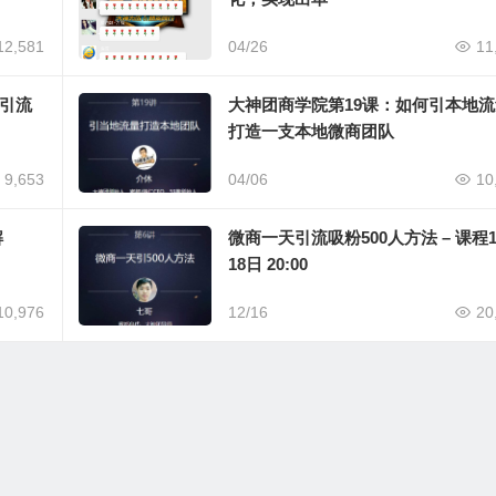
12,581
04/26
11
和引流
大神团商学院第19课：如何引本地
打造一支本地微商团队
9,653
04/06
10
解
微商一天引流吸粉500人方法 – 课程
18日 20:00
10,976
12/16
20