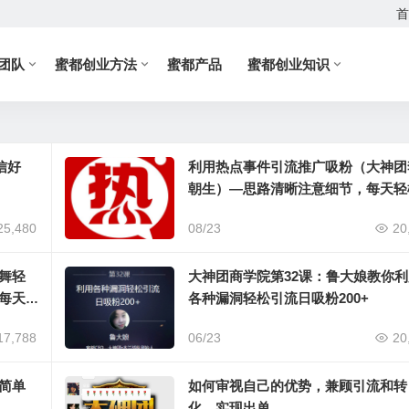
首
团队
蜜都创业方法
蜜都产品
蜜都创业知识
信好
利用热点事件引流推广吸粉（大神团
朝生）—思路清晰注意细节，每天轻
加粉丝200++
25,480
08/23
20
舞轻
大神团商学院第32课：鲁大娘教你
每天
各种漏洞轻松引流日吸粉200+
17,788
06/23
20
简单
如何审视自己的优势，兼顾引流和转
化，实现出单