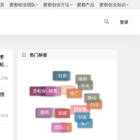
页
蜜都创业团队
蜜都创业方法
蜜都产品
蜜都创业知识
登录
热门标签
李
松
社群
,296
吸粉
蜜都
销售
推广
群发
质检报告
利用
加粉
微信
心态
代理
面膜
微商
引流
朋友圈
话术
,924
攻心
客户
团队
qq