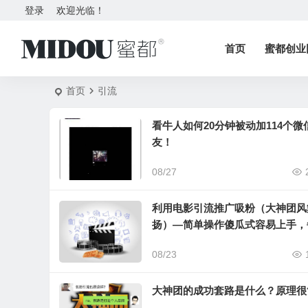
登录
欢迎光临！
首页
蜜都创业
首页
引流
看牛人如何20分钟被动加114个微
友！
08/27
利用电影引流推广吸粉（大神团风
扬）—简单操作傻瓜式容易上手，
轻松加粉丝200++
08/23
大神团的成功套路是什么？原理很