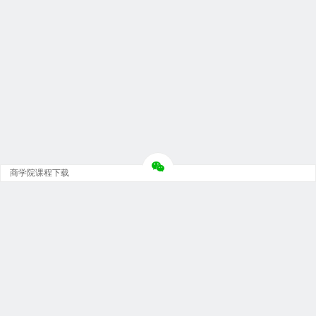
商学院课程下载
Copyright © 大神团 - 广州金璞玉贸易有限公司 版权所有.